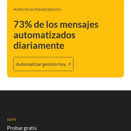
POTENTE AUTOMATIZACIÓN
73% de los mensajes
automatizados
diariamente
Automatizar gestión hoy
IGMS
Probar gratis