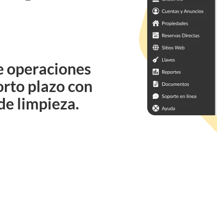
ganar
dinero en
Airbnb?
Blog
Webinars
de operaciones
Solicitud
orto plazo con
de función
de limpieza.