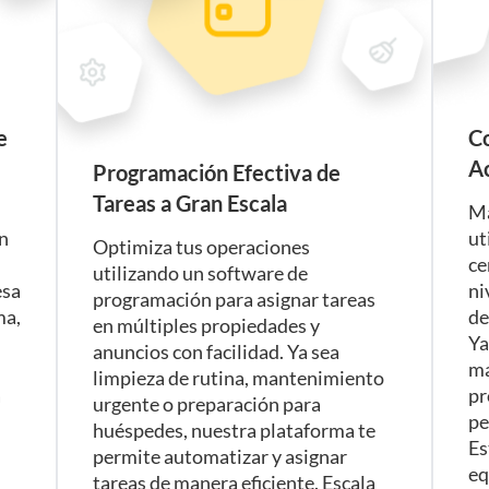
e
Co
A
Programación Efectiva de
Tareas a Gran Escala
Ma
in
ut
Optimiza tus operaciones
ce
utilizando un software de
esa
ni
programación para asignar tareas
ma,
de
en múltiples propiedades y
Ya
anuncios con facilidad. Ya sea
ma
limpieza de rutina, mantenimiento
a
pr
urgente o preparación para
pe
huéspedes, nuestra plataforma te
Es
permite automatizar y asignar
eq
tareas de manera eficiente. Escala