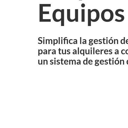
Equipos
Limpieza y
gestión de
equipos
Contabilidad
y
presentación
Simplifica la gestión 
de informes
para tus alquileres a c
Pagos
un sistema de gestión 
PROTrack