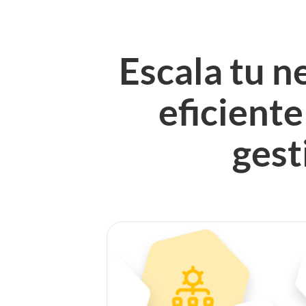
Escala tu n
eficient
gest