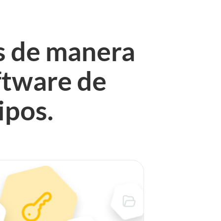
es de manera
ftware de
ipos.