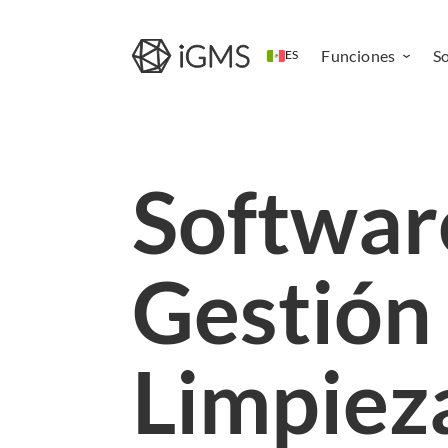
Funciones
S
ES
Channel
Manager
Sistema de
Softwar
reserva
directa
Sitio web de
alquiler
Gestión
vacacional
Aplicación
móvil de
Limpiez
operaciones
Automatizació
de alquileres
vacacionales