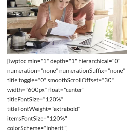
[lwptoc min="1" depth="1" hierarchical="0"
numeration="none" numerationSuffix="none"
title toggle="0" smoothScrollOffset="30"
width="600px" float="center"
titleFontSize="120%"
titleFontWeight="extrabold"
itemsFontSize="120%"
colorScheme="inherit"]