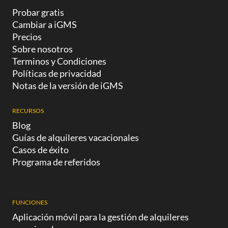
una búsqueda online
Probar gratis
marquen la diferencia.
adaptada a sus necesidades.
Cambiar a iGMS
Dentro de esa premisa es
Si tienes una casa o
Precios
que entran las amenities de
departamento en renta, es
Sobre nosotros
apartamentos turísticos, un
Terminos y Condiciones
pack
Políticas de privacidad
Notas de la versión de iGMS
RECURSOS
Blog
Guías de alquileres vacacionales
Casos de éxito
Programa de referidos
FUNCIONES
Aplicación móvil para la gestión de alquileres