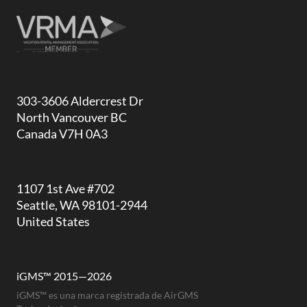
303-3606 Aldercrest Dr
North Vancouver BC
Canada V7H 0A3
1107 1st Ave #702
Seattle, WA 98101-2944
United States
iGMS™ 2015—2026
iGMS™ es una marca registrada de AirGMS