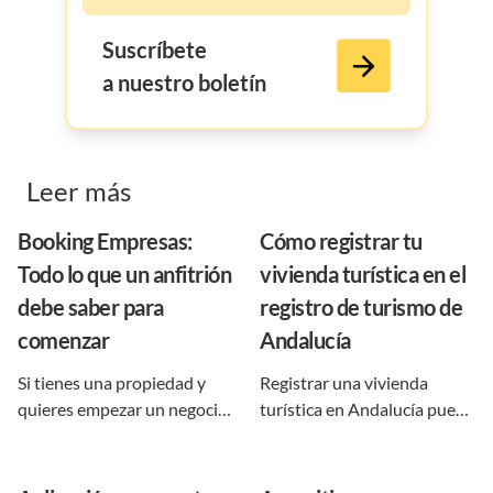
Suscríbete
a nuestro boletín
Leer más
Booking Empresas:
Cómo registrar tu
Todo lo que un anfitrión
vivienda turística en el
debe saber para
registro de turismo de
comenzar
Andalucía
Si tienes una propiedad y
Registrar una vivienda
quieres empezar un negocio
turística en Andalucía puede
con la misma, seguro habías
parecer un trámite complejo
escuchado sobre rentarla
al principio, pero en realidad
para conseguir reservas de
es un proceso claro si se