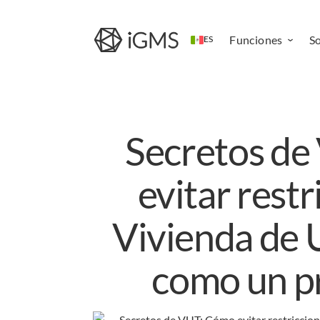
Funciones
S
ES
Channel
Manager
Sistema de
Secretos d
reserva
directa
Sitio web de
evitar restr
alquiler
vacacional
Vivienda de 
Aplicación
móvil de
operaciones
como un p
Automatizació
de alquileres
vacacionales