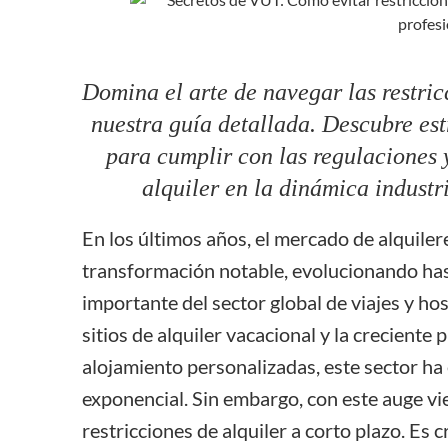
Limpieza y
gestión de
equipos
Contabilidad
Domina el arte de navegar las restric
y
nuestra guía detallada. Descubre est
presentación
de informes
para cumplir con las regulaciones 
Pagos
alquiler en la dinámica industr
PROTrack
En los últimos años, el mercado de alquile
transformación notable, evolucionando ha
importante del sector global de viajes y ho
sitios de alquiler vacacional y la creciente
alojamiento personalizadas, este sector h
exponencial. Sin embargo, con este auge vie
restricciones de alquiler a corto plazo. Es 