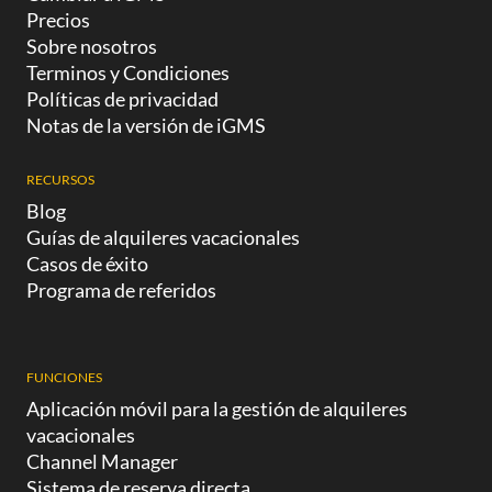
Si tienes una casa o
Precios
que entran las amenities de
departamento en renta, es
Sobre nosotros
apartamentos turísticos, un
Terminos y Condiciones
pack
Políticas de privacidad
Notas de la versión de iGMS
RECURSOS
Blog
Guías de alquileres vacacionales
Casos de éxito
Programa de referidos
FUNCIONES
Aplicación móvil para la gestión de alquileres
vacacionales
Channel Manager
Sistema de reserva directa