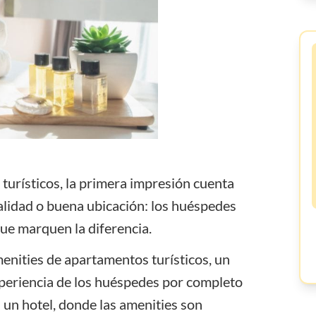
ganar
dinero en
Airbnb?
Blog
Webinars
Solicitud
de función
 turísticos, la primera impresión cuenta
alidad o buena ubicación: los huéspedes
ue marquen la diferencia.
enities de apartamentos turísticos, un
xperiencia de los huéspedes por completo
en un hotel, donde las amenities son