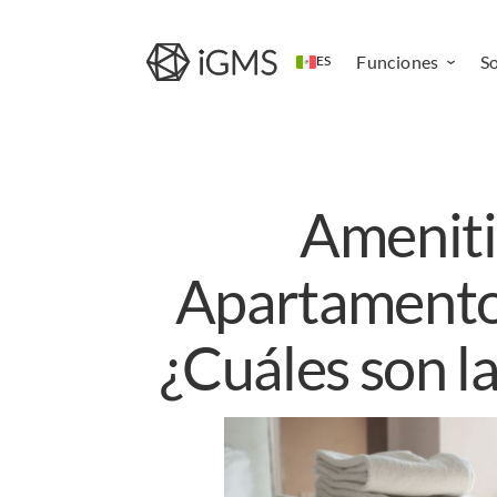
Funciones
S
ES
Channel
Manager
Sistema de
Ameniti
reserva
directa
Sitio web de
Apartamentos
alquiler
vacacional
¿Cuáles son la
Aplicación
móvil de
operaciones
Automatizació
de alquileres
vacacionales