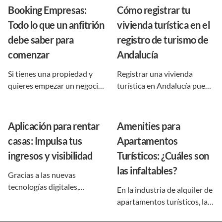
Booking Empresas:
Cómo registrar tu
Todo lo que un anfitrión
vivienda turística en el
debe saber para
registro de turismo de
comenzar
Andalucía
Si tienes una propiedad y
Registrar una vivienda
quieres empezar un negocio
turística en Andalucía puede
con la misma, seguro habías
parecer un trámite complejo
escuchado sobre rentarla
al principio, pero en realidad
para conseguir reservas de
es un proceso claro si se
Aplicación para rentar
Amenities para
viajeros y turistas. Si ya
conocen los requisitos, la
casas: Impulsa tus
Apartamentos
tenías esto en mente, es
documentación necesaria y
ingresos y visibilidad
Turísticos: ¿Cuáles son
probable que la empresa
los pasos que marca la
booking.com también ya
normativa vigente. La Junta
las infaltables?
Gracias a las nuevas
esté en tu mente. Con
de Andalucía, a través del
tecnologías digitales,
En la industria de alquiler de
propiedades por todo el
registro turismo Andalucía,
encontrar una aplicación
apartamentos turísticos, la
mundo, Booking.
regula las viviendas de
para rentar ya no es
primera impresión cuenta