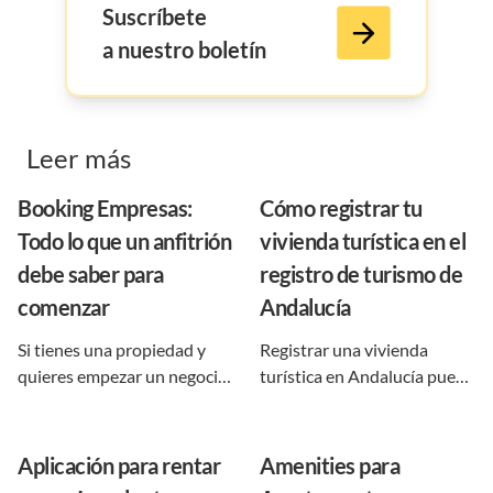
Suscríbete
a nuestro boletín
Leer más
Booking Empresas:
Cómo registrar tu
Todo lo que un anfitrión
vivienda turística en el
debe saber para
registro de turismo de
comenzar
Andalucía
Si tienes una propiedad y
Registrar una vivienda
quieres empezar un negocio
turística en Andalucía puede
con la misma, seguro habías
parecer un trámite complejo
escuchado sobre rentarla
al principio, pero en realidad
para conseguir reservas de
es un proceso claro si se
Aplicación para rentar
Amenities para
viajeros y turistas. Si ya
conocen los requisitos, la