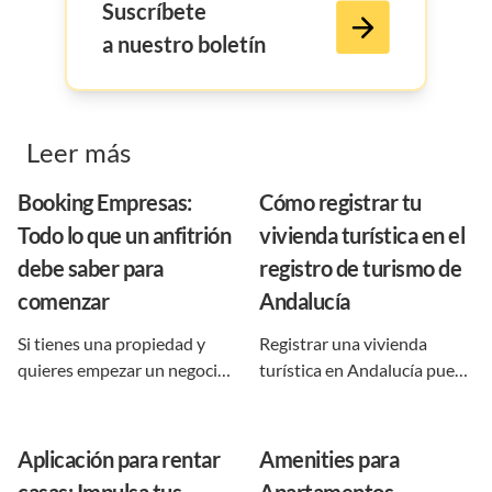
Suscríbete
a nuestro boletín
Leer más
Booking Empresas:
Cómo registrar tu
Todo lo que un anfitrión
vivienda turística en el
debe saber para
registro de turismo de
comenzar
Andalucía
Si tienes una propiedad y
Registrar una vivienda
quieres empezar un negocio
turística en Andalucía puede
con la misma, seguro habías
parecer un trámite complejo
escuchado sobre rentarla
al principio, pero en realidad
para conseguir reservas de
es un proceso claro si se
Aplicación para rentar
Amenities para
viajeros y turistas. Si ya
conocen los requisitos, la
casas: Impulsa tus
Apartamentos