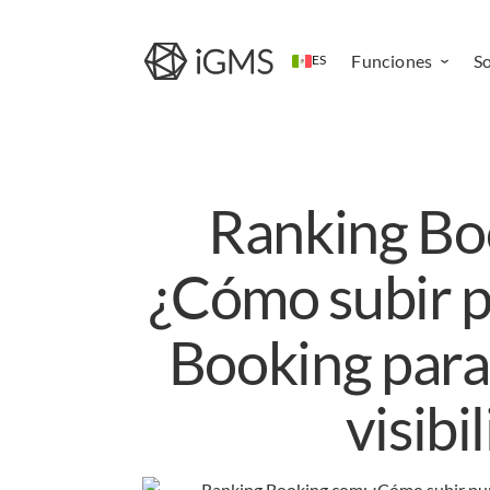
Funciones
S
ES
Channel
Manager
Sistema de
Ranking Bo
reserva
directa
Sitio web de
¿Cómo subir 
alquiler
vacacional
Booking para
Aplicación
móvil de
operaciones
visibi
Automatizació
de alquileres
vacacionales