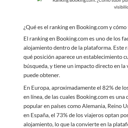
Limpieza y
gestión de
equipos
Contabilidad
¿Qué es el ranking en Booking.com y cómo
y
presentación
El ranking en Booking.com es uno de los fa
de informes
alojamiento dentro de la plataforma. Este r
Pagos
qué posición aparece un establecimiento c
PROTrack
búsqueda, y tiene un impacto directo en la 
puede obtener.
En Europa, aproximadamente el 82% de los v
en línea, de las cuales Booking.com es una 
popular en países como Alemania, Reino Un
en
España
, el 73% de los viajeros optan p
alojamiento, lo que la convierte en la plat