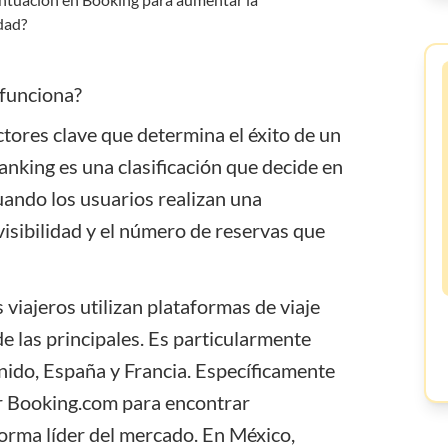
ganar
dinero en
Airbnb?
Blog
 funciona?
Webinars
ctores clave que determina el éxito de un
Solicitud
anking es una clasificación que decide en
de función
uando los usuarios realizan una
visibilidad y el número de reservas que
iajeros utilizan plataformas de viaje
de las principales. Es particularmente
ido, España y Francia. Específicamente
or Booking.com para encontrar
aforma líder del mercado. En México,